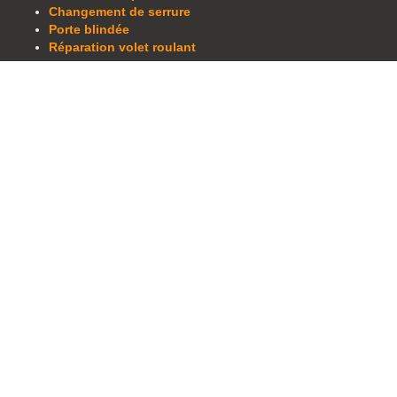
Changement de serrure
Porte blindée
Réparation volet roulant
Plus d'informations
Tarifs
Zone d'intervention
Devis
Contact
Recrutement
Zones d'intervention
Algrange
Amnéville
Bousse
Fameck
Florange
Guénange
Hayange