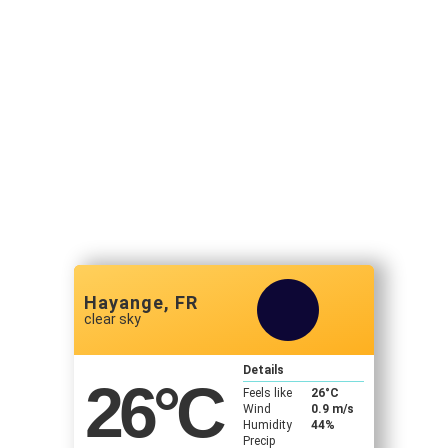
Hayange, FR
clear sky
Details
26
°C
Feels like
26
°C
Wind
0.9 m/s
Humidity
44%
Precip