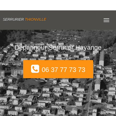
SERRURIER
THIONVILLE
Toggl
navig
Dépanneur Serrurier Hayange
06 37 77 73 73