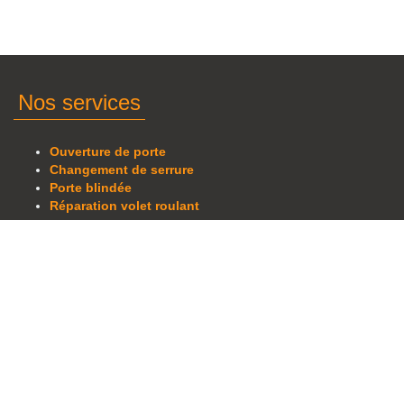
Nos services
Ouverture de porte
Changement de serrure
Porte blindée
Réparation volet roulant
Plus d'informations
Tarifs
Zone d'intervention
Devis
Contact
Recrutement
Zones d'intervention