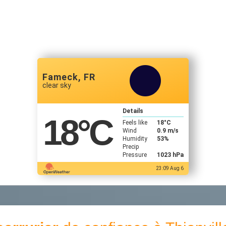
Fameck, FR
clear sky
Details
18
°C
Feels like
18
°C
Wind
0.9 m/s
Humidity
53%
Precip
Pressure
1023 hPa
23:09 Aug 6