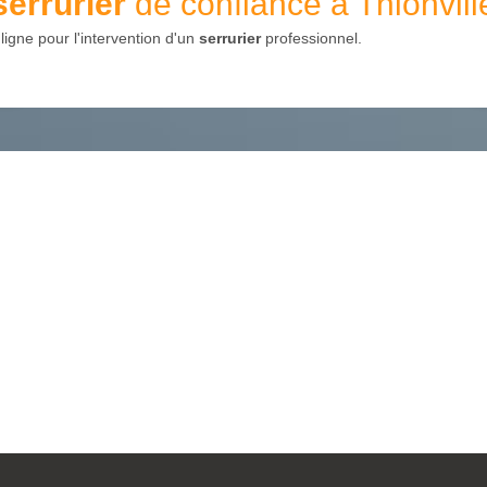
serrurier
de confiance à Thionvill
igne pour l'intervention d'un
serrurier
professionnel.