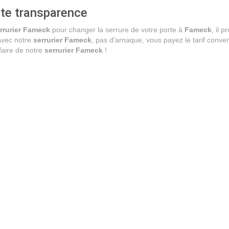
ute transparence
rrurier Fameck
pour changer la serrure de votre porte à
Fameck
, il 
 Avec notre
serrurier Fameck
, pas d'arnaque, vous payez le tarif conven
faire de notre
serrurier Fameck
!